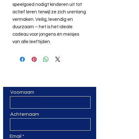
speelgoed nodigt kinderen uit tot
actief leren terwijl ze zich urenlang
vermaken. Veilig, levendig en
duurzaam – het is het ideale
cadeau voor jongens én meisjes
van alle leeftijden.
Vragen? Een vorming op
maat? Laat van je horen!
Voornaam
Achternaam
Email