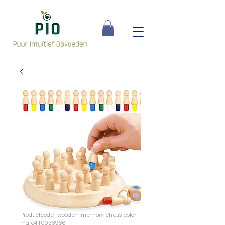
Productcode: wooden-memory-chess-color-
matc410933966