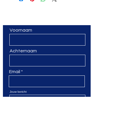
Vragen? Een vorming op
maat? Laat van je horen!
Voornaam
Achternaam
Email
Jouw bericht