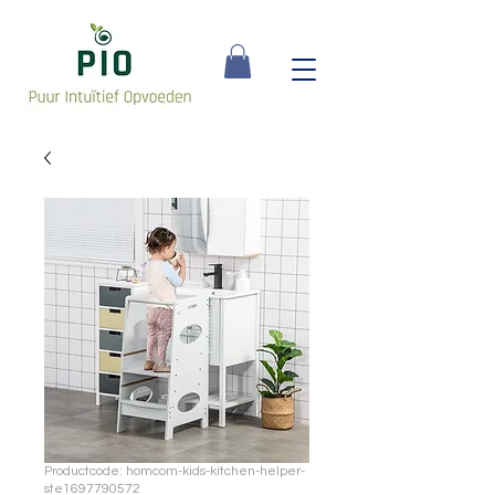
Productcode: homcom-kids-kitchen-helper-
ste1697790572