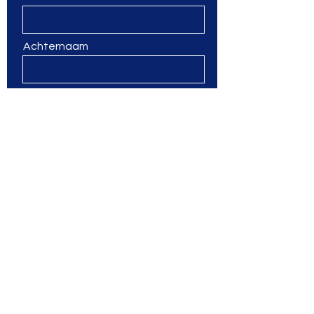
Achternaam
Email
Jouw bericht
Verzenden
Pio Coaching