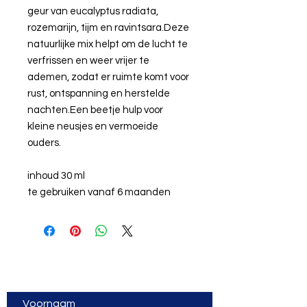
geur van eucalyptus radiata,
rozemarijn, tijm en ravintsara.Deze
natuurlijke mix helpt om de lucht te
verfrissen en weer vrijer te
ademen, zodat er ruimte komt voor
rust, ontspanning en herstelde
nachten.Een beetje hulp voor
kleine neusjes en vermoeide
ouders.
inhoud 30 ml
te gebruiken vanaf 6 maanden
Vragen? Een vorming op
maat? Laat van je horen!
Voornaam