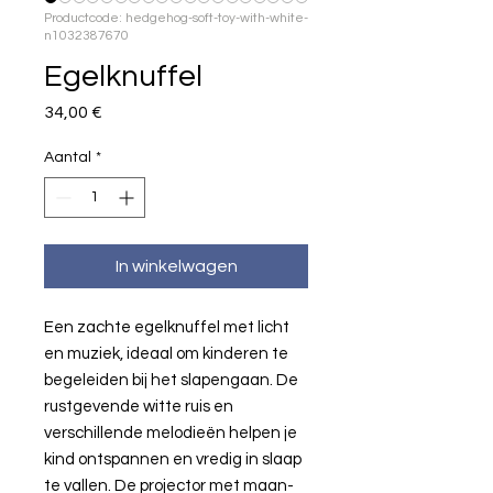
Productcode: hedgehog-soft-toy-with-white-
n1032387670
Egelknuffel
Prijs
34,00 €
Aantal
*
In winkelwagen
Een zachte egelknuffel met licht
en muziek, ideaal om kinderen te
begeleiden bij het slapengaan. De
rustgevende witte ruis en
verschillende melodieën helpen je
kind ontspannen en vredig in slaap
te vallen. De projector met maan-