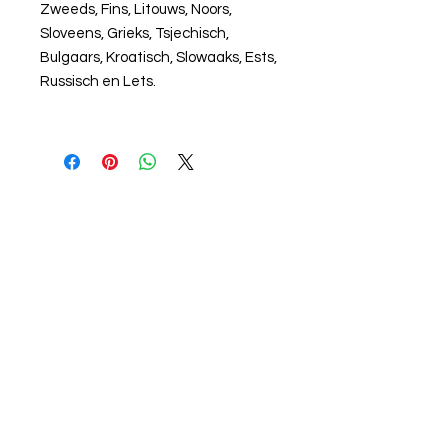
Zweeds, Fins, Litouws, Noors,
Sloveens, Grieks, Tsjechisch,
Bulgaars, Kroatisch, Slowaaks, Ests,
Russisch en Lets.
Vragen? Een vorming op
maat? Laat van je horen!
Voornaam
Achternaam
Email