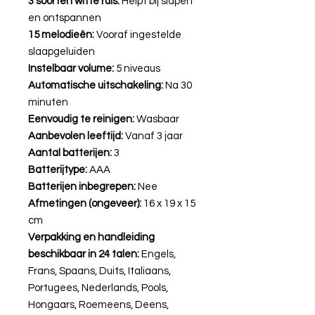
3 soorten witte ruis:
Helpt bij slapen
en ontspannen
15 melodieën:
Vooraf ingestelde
slaapgeluiden
Instelbaar volume:
5 niveaus
Automatische uitschakeling:
Na 30
minuten
Eenvoudig te reinigen:
Wasbaar
Aanbevolen leeftijd:
Vanaf 3 jaar
Aantal batterijen:
3
Batterijtype:
AAA
Batterijen inbegrepen:
Nee
Afmetingen (ongeveer):
16 x 19 x 15
cm
Verpakking en handleiding
beschikbaar in 24 talen:
Engels,
Frans, Spaans, Duits, Italiaans,
Portugees, Nederlands, Pools,
Hongaars, Roemeens, Deens,