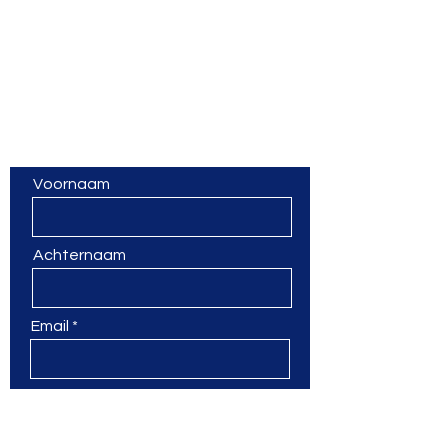
Vragen? Een vorming op
maat? Laat van je horen!
Voornaam
Achternaam
Email
Jouw bericht