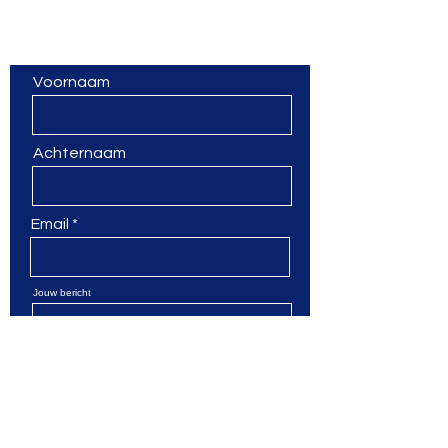
Vragen? Een vorming op
maat? Laat van je horen!
Voornaam
Achternaam
Email
Jouw bericht
Verzenden